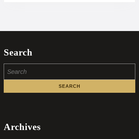
Search
Search
for:
Archives