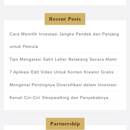
Recent Posts
Cara Memilih Investasi Jangka Pendek dan Panjang
untuk Pemula
Tips Mengatasi Sakit Leher Belakang Secara Alami
7 Aplikasi Edit Video Untuk Konten Kreator Gratis
Mengenal Pentingnya Diversifikasi dalam Investasi
Kenali Ciri-Ciri Sleepwalking dan Penyebabnya
Partnership