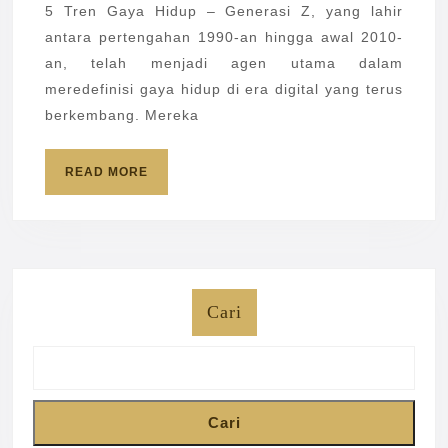
5 Tren Gaya Hidup – Generasi Z, yang lahir
Gen
antara pertengahan 1990-an hingga awal 2010-
Z
an, telah menjadi agen utama dalam
yang
meredefinisi gaya hidup di era digital yang terus
Mempengaruhi
berkembang. Mereka
Generasi
Lain
READ
READ MORE
MORE
Cari
Cari