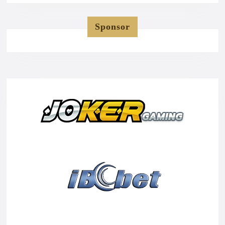
Sponsor