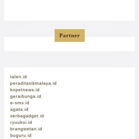
Partner
talen.id
peraditasikmalaya.id
kopetnews.id
geraibunga.id
e-sms.id
agata.id
serbagadget.id
ryuukoi.id
brangwetan.id
buguru.id