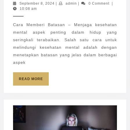
Membe
September
admin
September 8, 2024
|
admin
|
0 Comment
|
8,
10:08 am
Batasa
2024
untuk
Cara Memberi Batasan – Menjaga kesehatan
Menja
mental aspek penting dalam hidup yang
Keseha
seringkali terabaikan. Salah satu cara untuk
Menta
melindungi kesehatan mental adalah dengan
menetapkan batasan yang jelas dalam berbagai
aspek
READ
READ MORE
MORE