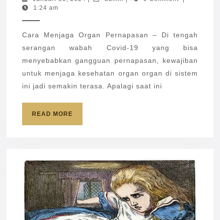
30,
1:24 am
Orga
2024
Pern
Cara Menjaga Organ Pernapasan – Di tengah
agar
serangan wabah Covid-19 yang bisa
Teta
menyebabkan gangguan pernapasan, kewajiban
Seha
untuk menjaga kesehatan organ organ di sistem
ini jadi semakin terasa. Apalagi saat ini
READ
READ MORE
MORE