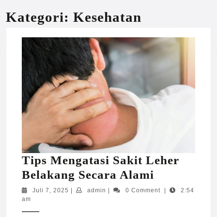
Kategori:
Kesehatan
Tips Mengatasi Sakit Leher
Tips
Belakang Secara Alami
Mengatasi
Juli
admin
Juli 7, 2025
|
admin
|
0 Comment
|
2:54
7,
am
Sakit
2025