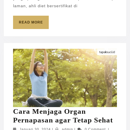
Tubuh
laman, ahli diet bersertifikat di
READ
READ MORE
MORE
Cara Menjaga Organ
Cara
Pernapasan agar Tetap Sehat
Menj
Januari
admin
Januari 30, 2024
|
admin
|
0 Comment
|