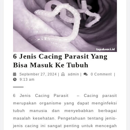
6 Jenis Cacing Parasit Yang
6
Bisa Masuk Ke Tubuh
Jenis
September
admin
September 27, 2024
|
admin
|
0 Comment
|
27,
9:13 am
Cacing
2024
Parasit
6 Jenis Cacing Parasit – Cacing parasit
Yang
merupakan organisme yang dapat menginfeksi
Bisa
tubuh manusia dan menyebabkan berbagai
Masuk
masalah kesehatan. Pengetahuan tentang jenis-
Ke
jenis cacing ini sangat penting untuk mencegah