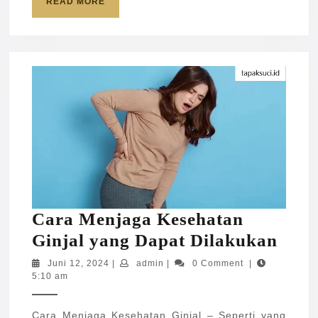
READ
READ MORE
MORE
Cara Menjaga Kesehatan
Car
Ginjal yang Dapat Dilakukan
Men
Juni
admin
Juni 12, 2024
|
admin
|
0 Comment
|
12,
5:10 am
Kese
2024
Ginj
Cara Menjaga Kesehatan Ginjal – Seperti yang