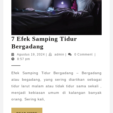
7 Efek Samping Tidur
7
Bergadang
Efek
Agustus
admin
Agustus 19, 2024
|
admin
|
0 Comment
|
19,
8:57 pm
Samping
2024
Tidur
Efek Samping Tidur Bergadang – Bergadang
Bergadang
atau begadang, yang sering diartikan sebagai
tidur larut malam atau tidak tidur sama sekali ,
menjadi kebiasan umum di kalangan banyak
orang. Sering kali,