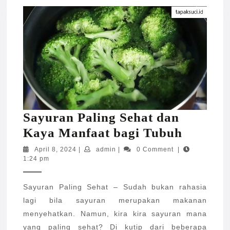
Sayuran Paling Sehat dan
Sayura
Kaya Manfaat bagi Tubuh
Paling
April
admin
April 8, 2024
|
admin
|
0 Comment
|
8,
1:24 pm
Sehat
2024
dan
Sayuran Paling Sehat – Sudah bukan rahasia
Kaya
lagi bila sayuran merupakan makanan
Manfaa
menyehatkan. Namun, kira kira sayuran mana
bagi
yang paling sehat? Di kutip dari beberapa