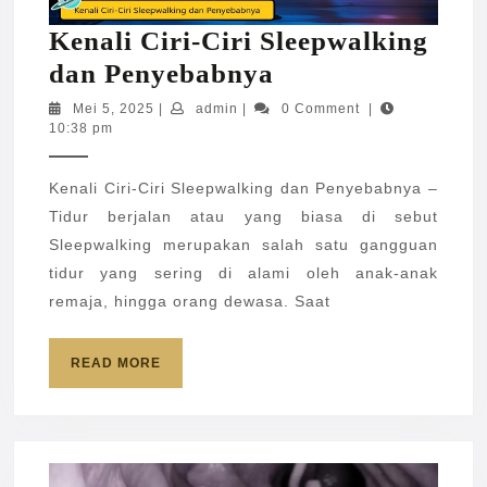
Kenali Ciri-Ciri Sleepwalking
Kenali
dan Penyebabnya
Ciri-
Mei
admin
Mei 5, 2025
|
admin
|
0 Comment
|
5,
10:38 pm
Ciri
2025
Sleepwalking
Kenali Ciri-Ciri Sleepwalking dan Penyebabnya –
dan
Tidur berjalan atau yang biasa di sebut
Penyebabnya
Sleepwalking merupakan salah satu gangguan
tidur yang sering di alami oleh anak-anak
remaja, hingga orang dewasa. Saat
READ
READ MORE
MORE