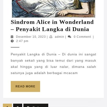
Sindrom Alice in Wonderland
Sindr
– Penyakit Langka di Dunia
Alice
Desember
admin
Desember 10, 2023
|
admin
|
0 Comment
|
10,
2:47 pm
in
2023
Wonde
Penyakit Langka di Dunia – Di dunia ini sangat
–
banyak sekali yang bisa temui dari yang masuk
Penya
akal hingga yang di luar nalar, dimana salah
Langk
satunya juga adalah berbagai mcacam
di
Dunia
READ
READ MORE
MORE
Paginasi