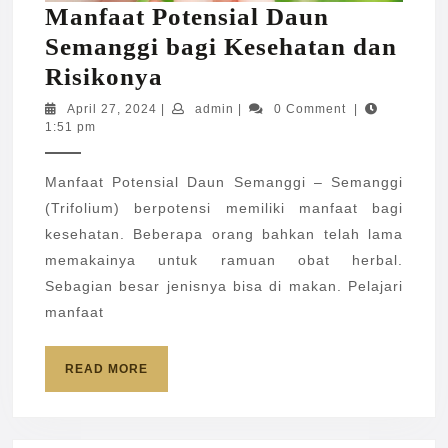
Manfaat Potensial Daun
Semanggi bagi Kesehatan dan
Manfaat
Risikonya
Potensial
April
admin
April 27, 2024
|
admin
|
0 Comment
|
27,
1:51 pm
Daun
2024
Semanggi
Manfaat Potensial Daun Semanggi – Semanggi
bagi
(Trifolium) berpotensi memiliki manfaat bagi
Kesehatan
kesehatan. Beberapa orang bahkan telah lama
dan
memakainya untuk ramuan obat herbal.
Risikonya
Sebagian besar jenisnya bisa di makan. Pelajari
manfaat
READ
READ MORE
MORE