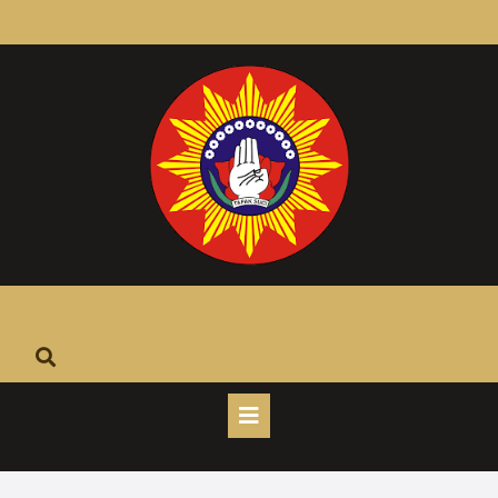
Skip
to
content
Open
Button