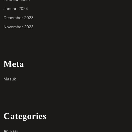
Januari 2024
Desember 2023
November 2023
Meta
Masuk
Categories
Aplikasi