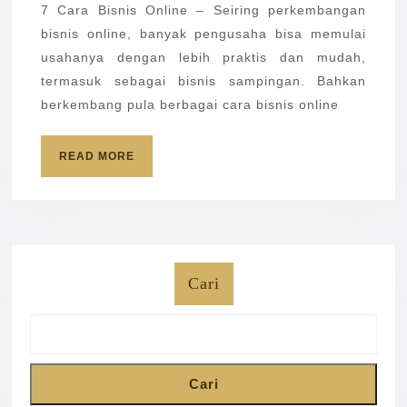
7 Cara Bisnis Online – Seiring perkembangan
Shop
bisnis online, banyak pengusaha bisa memulai
Tanpa
usahanya dengan lebih praktis dan mudah,
Modal
termasuk sebagai bisnis sampingan. Bahkan
yang
berkembang pula berbagai cara bisnis online
Patut
Dicoba
READ
READ MORE
MORE
Cari
Cari