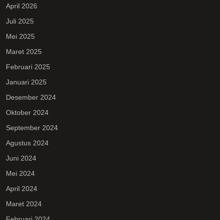
April 2026
Juli 2025
Mei 2025
Maret 2025
Februari 2025
Januari 2025
Desember 2024
Oktober 2024
September 2024
Agustus 2024
Juni 2024
Mei 2024
April 2024
Maret 2024
Februari 2024