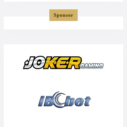
Sponsor