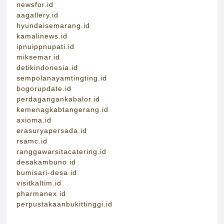
newsfor.id
aagallery.id
hyundaisemarang.id
kamalinews.id
ipnuippnupati.id
miksemar.id
detikindonesia.id
sempolanayamtingting.id
bogorupdate.id
perdagangankabalor.id
kemenagkabtangerang.id
axioma.id
erasuryapersada.id
rsamc.id
ranggawarsitacatering.id
desakambuno.id
bumisari-desa.id
visitkaltim.id
pharmanex.id
perpustakaanbukittinggi.id